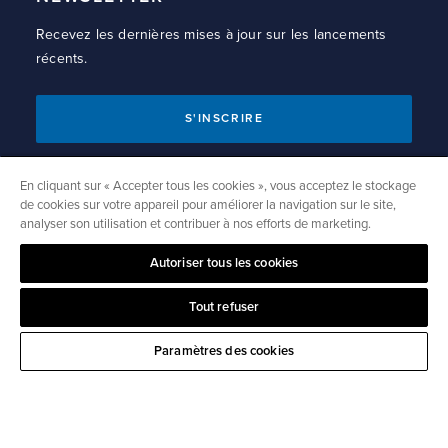
Recevez les dernières mises à jour sur les lancements
récents.
S'INSCRIRE
En cliquant sur « Accepter tous les cookies », vous acceptez le stockage
de cookies sur votre appareil pour améliorer la navigation sur le site,
NORTH SAILS
analyser son utilisation et contribuer à nos efforts de marketing.
Sail Finder
Autoriser tous les cookies
APPAREL
One Design Shop
Lifestyle Apparel
Tout refuser
À PROPOS
Service certifié
Foul Weather Gear
Paramètres des cookies
Notre histoire
3Di Technology
Find a Store
Durabilité
Sail Material Guide
North Sails Club
North Sails Blog
New Sail Quote