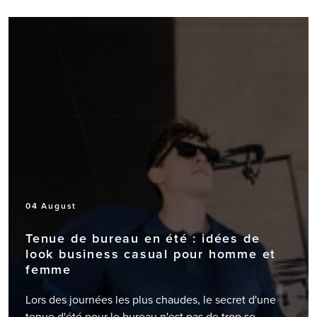
04 August
Tenue de bureau en été : idées de
look business casual pour homme et
femme
Lors des journées les plus chaudes, le secret d'une tenue d'été pour le bureau n'est pas de trop se dévêtir, mais bien de trouver le juste équilibre entre légèreté, confort et style professionnel. Du bureau aux réunions, jusqu’aux afterworks, le défi consiste à garder une allure soignée tout en profitant de la fraîcheur nécessaire en cette saison. Pour y parvenir, il est essentiel de privilégier des tissus respirants, des coupes confortables et des accessoires bien pensés. Alliant style décontracté et finitions soignées, la collection Lifestyle de North Sails répond parfaitement aux exigences du vestiaire contemporain : des lignes sobres, des couleurs faciles à associer et des matières performantes. Elle garantit ainsi un vrai confort et une grande liberté de mouvement, du bureau aux moments de détente. Une approche moderne qui réinterprète l'élégance estivale avec simplicité, sans jamais faire de compromis sur la polyvalence. Comment s’habiller en été au bureau ? Pour adapter le dress code formel aux températures estivales, la solution réside dans une garde-robe capsule bien pensée : quelques pièces sélectionnées, faciles à coordonner, qui vous accompagnent du matin au soir. L'équilibre parfait se trouve dans des vêtements mariant fraîcheur et allure professionnelle. Des matières légères, des coupes fluides et des détails astucieux permettent ainsi de composer une tenue de travail d'été impeccable, même en pleine canicule. Un bon look de bureau estival doit être aussi adapté aux déplacements urbains qu'à la vie en entreprise. C'est pourquoi les blazers légers, les chemises amples, les pantalons larges et les robes épurées deviennent des alliés indispensables. Une tenue de travail casual en été, qu'elle soit pour femme ou pour homme, reste tout à fait professionnelle si elle mise sur des lignes nettes et des teintes équilibrées. Des matières légères et performantes Le choix des tissus est crucial pour affronter la chaleur sans sacrifier l’élégance ni la tenue de vos vêtements. Le lin reste un incontournable naturel, idéal pour un blazer déstructuré, une chemise ou un pantalon fluide. Le coton apporte fraîcheur et confort au quotidien, tandis que la viscose et le crêpe créent des silhouettes fluides, parfaitement adaptées aux journées les plus rythmées. Pour une approche plus technique, le jersey performant s'impose comme une solution idéale : il accompagne vos mouvements et assure une allure impeccable du matin au soir. Ces matières sont pensées pour faciliter votre quotidien, du trajet matinal aux réunions de fin de journée, sans jamais alourdir la silhouette. À l'inverse, mieux vaut éviter les matières lourdes ou les synthétiques classiques comme le polyester, le nylon traditionnel, le velours ou les laines denses, qui emprisonnent la chaleur et accentuent l'inconfort en plein été. Des couleurs polyvalentes et faciles à associer En été, la palette chromatique ne sert pas seulement à harmoniser votre garde-robe : elle permet aussi d’apporter une vraie sensation de fraîcheur et de légèreté. Le blanc cassé, le sable, le beige, le gris clair et le bleu marine sont des teintes sobres et lumineuses qui s’associent sans effort pour créer des silhouettes élégantes et harmonieuses. Ce n'est pas un hasard s'il s'agit des couleurs emblématiques du style marin classique, depuis toujours synonyme d'une élégance intemporelle et décontractée inspirée de l'univers de la voile. Miser sur cette palette neutre vous permet de démultiplier les combinaisons avec un minimum de pièces, rendant votre tenue de travail d'été d'autant plus pratique et facile à marier. Si le noir reste une valeur sûre, mieux vaut toutefois en limiter l’usage au quotidien. Parce qu'il absorbe la lumière et retient la chaleur bien plus que les tons clairs, il peut vite accentuer l'inconfort lors de vos déplacements en extérieur. Pour un look de bureau parfaitement adapté à la saison estivale, on conseille donc de l'alterner avec des nuances plus douces et lumineuses. Les imprimés ont eux aussi leur place dans votre vestiaire professionnel, à condition de rester discrets. Les fines rayures, en particulier verticales, sont un choix raffiné, idéal pour des chemises, des pantalons ou des robes légères. Vous pouvez également opter pour des micro-motifs ton sur ton ou des détails géométriques subtils. En revanche, balayez les motifs XXL, les couleurs trop criardes ou les contrastes marqués, qui s'adaptent moins facilement à la vie de bureau. Des coupes fluides et épurées Par temps chaud, mieux vaut éviter les vêtements trop moulants ou les structures trop rigides. Les silhouettes les plus adaptées sont aériennes mais maîtrisées : pantalons larges, chemises à la coupe décontractée, blazers souples, robes midi et jupes fluides. Le résultat doit conjuguer confort absolu et allure soignée. L'entretien de vos vêtements joue aussi un rôle essentiel. Une pièce bien repassée paraît immédiatement plus nette et valorise la qualité du tissu. Cependant, sortir le fer à repasser en pleine canicule peut vite devenir un calvaire. C'est pourquoi on préfère miser sur des matières naturellement souples et accepter les légers plis, indissociables du lin par exemple. Ils font tout le charme de ce textile et contribuent à une élégance décontractée et contemporaine. Comment réussir son look d'été au travail avec North Sails Quand les températures grimpent, ce sont les vêtements et les accessoires capables de vous accompagner avec naturel tout au long de la journée qui font toute la différence. La collection North Sails a été pensée précisément dans ce but : proposer des essentiels intemporels, pratiques et faciles à porter, à la ville comme au bureau. Grâce à des coupes sobres, des teintes neutres et des matières techniques performantes, il devient simple de composer des tenues équilibrées et contemporaines. Elles s'adaptent à merveille au style business casual comme aux journées bien remplies, entre rendez-vous clients, déplacements professionnels et moments de détente en fin de journée. Le résultat ? Un vestiaire estival qui conjugue confort, praticité et élégance décontractée, en parfaite adéquation avec les codes de l'entreprise moderne. Élégance et confort : trouver la tenue professionnelle d'été idéale pour femme En matière de look de travail d'été pour femme, il n'existe pas de formule magique unique. La tenue idéale dépend avant tout de votre secteur d’activité, de votre agenda et du degré de formalité requis au fil de la journée. Pourtant, avec seulement quelques pièces clés et bien coordonnées, il est facile de composer un vestiaire professionnel estival complet. De quoi afficher une allure soignée et impeccable du premier rendez-vous de la matinée jusqu'au dernier engagement de la journée, tout en restant parfaitement à l'aise. Pour une journée au bureau : l'association d'une chemise légère et fluide avec un pantalon wide leg crée un look à la fois chic et décontracté. Alternativement, une robe chemise simple s'impose comme une option ultra-pratique, à compléter avec des mocassins, des ballerines ou des baskets élégantes. Pour les réunions et les présentations : un blazer léger sur un pantalon de tailleur, une jupe midi associée à une chemise ou encore une robe à la coupe simple permettent d’affirmer votre professionnalisme sans alourdir la silhouette. Pour les déjeuners d'affaires et les événements d'entreprise : un tailleur léger dans des tons neutres, une robe midi fluide ou un top élégant porté avec un pantalon souple constituent des choix raffinés, idéaux pour les moments de networking. Pour un environnement smart casual : un t-shirt basique glissé sous un blazer déstructuré, un polo féminin associé à un bermuda habillé, ou une chemise en lin avec un jean brut permettent de conserver une image professionnelle tout en y insufflant une note plus informelle. Tenue de bureau en été pour homme : les combinaisons incontournables Du côté du vestiaire masculin, la règle d'or reste la même : alléger sa garde-robe sans pour autant renoncer à une allure professionnelle. Un look de travail d'été pour homme devrait rester impeccable, fonctionnel et adapté aux codes de l'entreprise, tout en privilégiant des tissus plus respirants, des coupes moins rigides et des teintes de saison. Pour une journée au bureau : il existe de nombreuses associations formelles et légères pour affronter la chaleur avec assurance. Les chemises en lin et les polos en coton léger se marient ainsi parfaitement avec un chino ou un pantalon habillé léger pour un rendu simple mais extrêmement soigné. Pour les réunions et les présentations : une veste déstructurée portée sur une chemise claire, associée à un pantalon fluide et des baskets minimalistes, garantit une image professionnelle sans aucune lourdeur. Pour une approche plus contemporaine, la chemise classique peut être remplacée par un polo uni lors de vos réunions estivales. Pour les déjeuners d'affaires et les événements professionnels : le costume dépareillé reste l'une des options les plus polyvalentes. Un blazer souple, un pantalon chino et une chemise au col ouvert offrent le juste équilibre entre élégance et décontraction. Pour un cadre smart casual : un t-shirt à col rond sous une veste légère, une chemise ouverte sur un chino, ou un polo technique associé à des mocassins permettent de garder une allure impeccable tout en adoptant un style plus décontracté. Accessoires et chaussures : finaliser son look d'été au travail Dans une tenue de bureau estivale, les accessoires ne se contentent pas d'être esthétiques : ils rendent aussi vos journées plus pratiques et confortables. L'idéal est de s'orienter vers des modèles épurés et fonctionnels, parfaits pour vous accompagner dans vos déplacements quotidiens sans jamais alourdir la silhouette. Les cabas, les tote bags et les sacs à dos au design minimaliste offrent tout l’espace nécessaire pour transporter un ordinateur, des documents et vos effets personnels, s'adaptant aussi bien au cadre profe